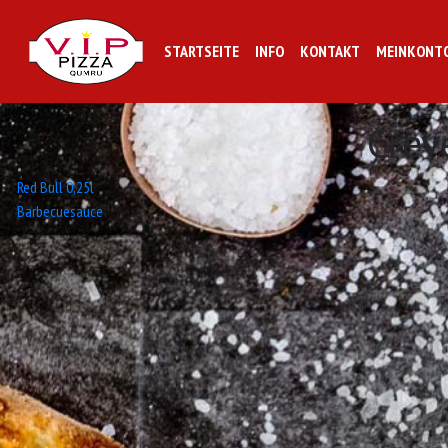
STARTSEITE
INFO
KONTAKT
MEINKONT
Crev
Beitrags-
Red Bull 0,25l
Barbecuesauce
Navigation