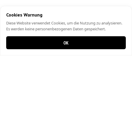
Cookies Warnung
Diese Website verwendet Cookies, um die Nutzung zu analysieren.
Es werden keine personenbezogenen Daten gespeichert.
OK
0 items in cart
0
Pizza VIP & Döner
Binningerstrasse 57
4104 Oberwil
061 402 10 10