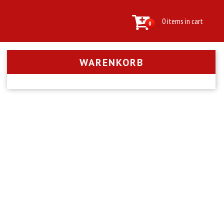
0 items in cart
0
WARENKORB