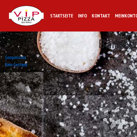
STARTSEITE
INFO
KONTAKT
MEINKONT
Barbec
Beitrags-
Gorgonzola
Kein Getränk
Navigation