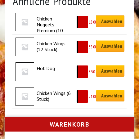
Ähnliche Produkte
Chicken 
Auswählen
CHF
18.00
Nuggets 
Premium (10 
Stück)
Chicken Wings 
Auswählen
CHF
35.00
(12 Stück)
Hot Dog
Auswählen
CHF
8.50
Chicken Wings (6 
Auswählen
CHF
21.00
Stück)
WARENKORB