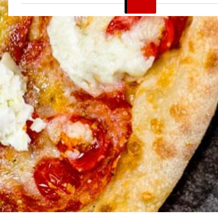
CHF
30.90