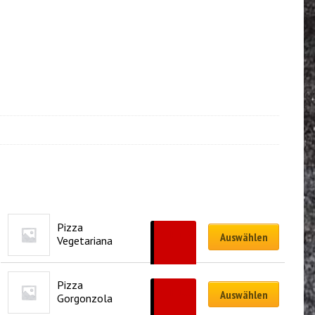
Pizza 
CHF
18.90
Auswählen
Vegetariana
–
CHF
27.90
Pizza 
CHF
16.90
Auswählen
Gorgonzola
–