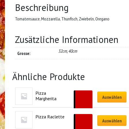
Beschreibung
Tomatensauce, Mozzarella, Thunfisch, Zwiebeln, Oregano
Zusätzliche Informationen
32cm, 40cm
Grosse:
Ähnliche Produkte
Pizza 
CHF
14.90
Auswählen
Margherita
–
CHF
22.90
Pizza Raclette
CHF
21.90
Auswählen
–