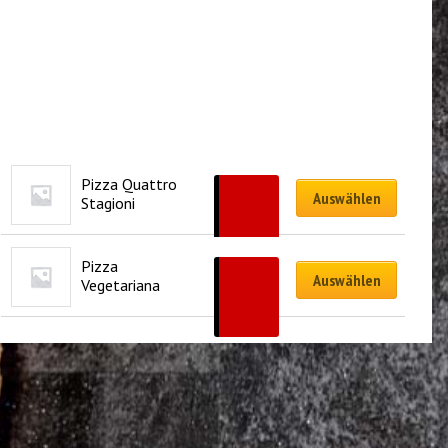
Pizza Quattro 
CHF
18.90
Auswählen
Stagioni
–
CHF
27.90
Pizza 
CHF
18.90
Auswählen
Vegetariana
–
CHF
27.90