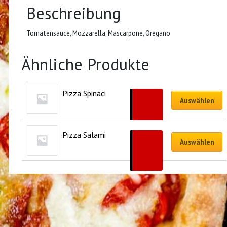
Beschreibung
Tomatensauce, Mozzarella, Mascarpone, Oregano
Ähnliche Produkte
Pizza Spinaci
CHF
17.90
Auswählen
–
CHF
26.90
Pizza Salami
CHF
17.90
Auswählen
–
CHF
26.90