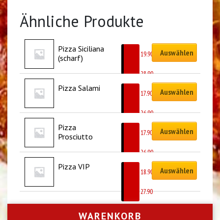
Ähnliche Produkte
Pizza Siciliana 
Auswählen
CHF
19.90
(scharf)
–
CHF
28.90
Pizza Salami
Auswählen
CHF
17.90
–
CHF
26.90
Pizza 
Auswählen
CHF
17.90
Prosciutto
–
CHF
26.90
Pizza VIP
Auswählen
CHF
18.90
–
CHF
27.90
WARENKORB