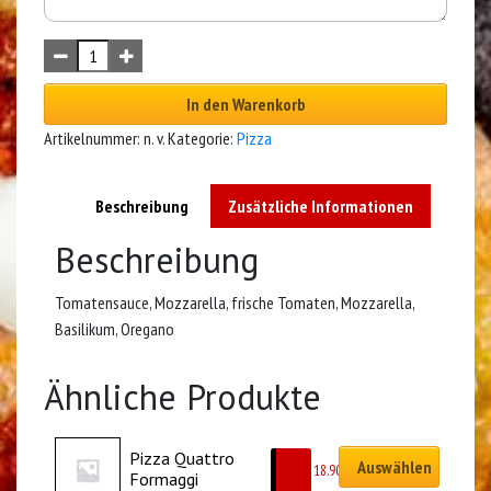
In den Warenkorb
Artikelnummer:
n. v.
Kategorie:
Pizza
Beschreibung
Zusätzliche Informationen
Beschreibung
Tomatensauce, Mozzarella, frische Tomaten, Mozzarella,
Basilikum, Oregano
Ähnliche Produkte
Pizza Quattro 
Auswählen
CHF
18.90
Formaggi