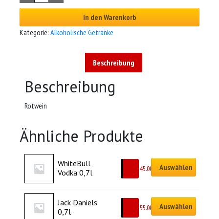
In den Warenkorb
Kategorie:
Alkoholische Getränke
Beschreibung
Beschreibung
Rotwein
Ähnliche Produkte
WhiteBull 
Auswählen
CHF
45.00
Vodka 0,7l
Jack Daniels 
Auswählen
CHF
55.00
0,7l