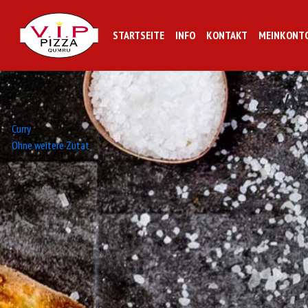
STARTSEITE
INFO
KONTAKT
MEINKONT
Zwi
Beitrags-
Curry
Ohne weitere Zutat
Navigation