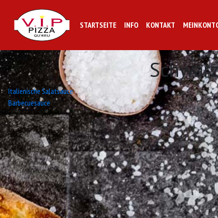
STARTSEITE
INFO
KONTAKT
MEINKONT
Schwarz
Beitrags-
Italienische Salatsauce
Barbecuesauce
Navigation