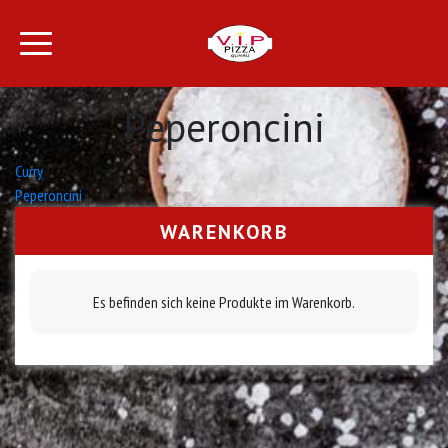
Peperoncini
Beitrags-
Curry
Peperoncini
Navigation
WARENKORB
Es befinden sich keine Produkte im Warenkorb.