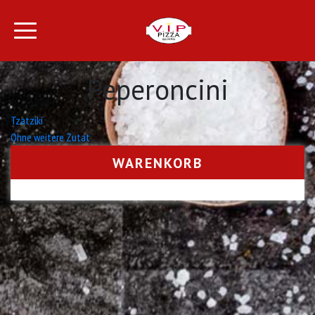
Peperoncini
Beitrags-
Tzatziki
Ohne weitere Zutat
Navigation
WARENKORB