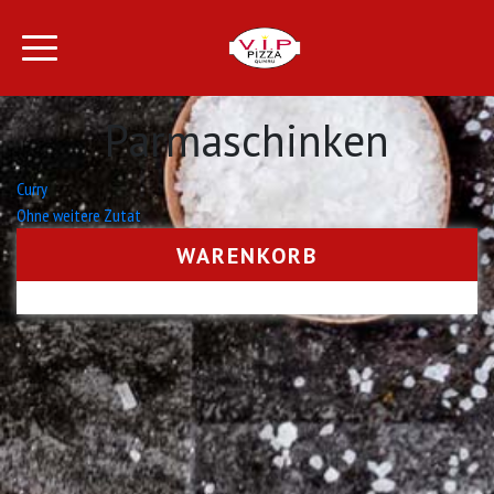
Parmaschinken
Beitrags-
Curry
Ohne weitere Zutat
Navigation
WARENKORB