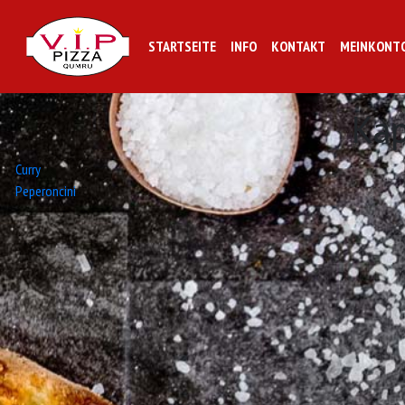
STARTSEITE
INFO
KONTAKT
MEINKONT
Ka
Beitrags-
Curry
Peperoncini
Navigation