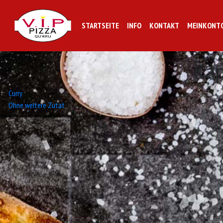
STARTSEITE
INFO
KONTAKT
MEINKONT
Ka
Beitrags-
Curry
Ohne weitere Zutat
Navigation