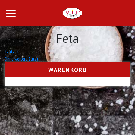
Feta
Beitrags-
Tzatziki
Ohne weitere Zutat
Navigation
WARENKORB