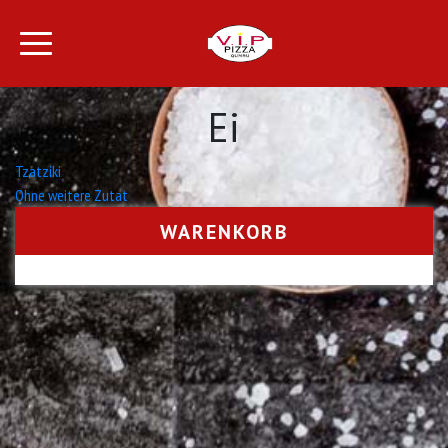
Ei
Beitrags-
Tzatziki
Ohne weitere Zutat
Navigation
WARENKORB