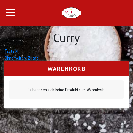
Curry
Beitrags-
Tzatziki
Ohne weitere Zutat
Navigation
WARENKORB
Es befinden sich keine Produkte im Warenkorb.