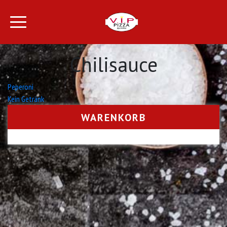
Chilisauce
Beitrags-
Peperoni
Kein Getränk
Navigation
WARENKORB