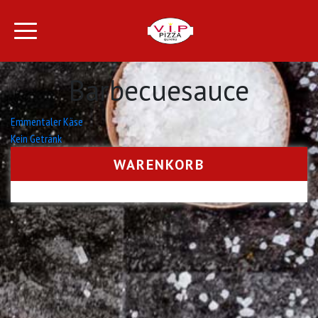
Barbecuesauce
Beitrags-
Emmentaler Käse
Kein Getränk
Navigation
WARENKORB