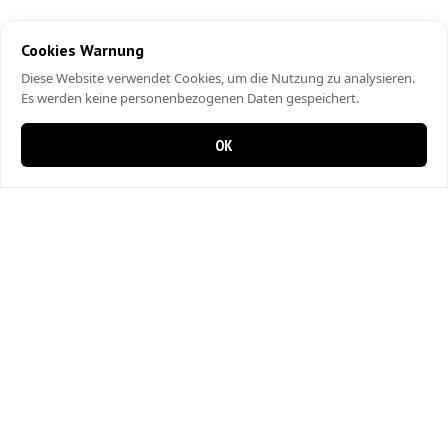
Cookies Warnung
Diese Website verwendet Cookies, um die Nutzung zu analysieren.
Es werden keine personenbezogenen Daten gespeichert.
OK
0 items in cart
0
Pizza VIP & Döner
Binningerstrasse 57
4104 Oberwil
061 402 10 10